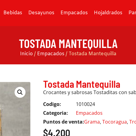
Bebidas
Desayunos
Empacados
Hojaldrados
Pa
TOSTADA MANTEQUILLA
Inicio
/
Empacados
/ Tostada Mantequilla
Tostada Mantequilla
Crocantes y sabrosas Tostaditas con sab
Codigo:
1010024
Categoria:
Empacados
Puntos de venta:
Grama
,
Tocoragua
,
Tr
$
4.200