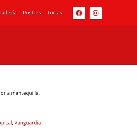
nadería
Postres
Tortas
or a mantequilla.
opical
,
Vanguardia