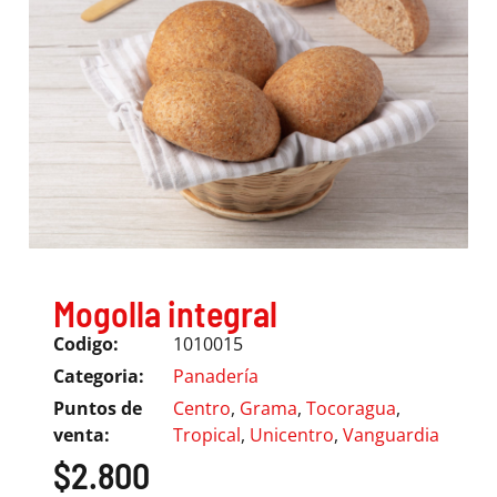
Mogolla integral
Codigo:
1010015
Categoria:
Panadería
Puntos de
Centro
,
Grama
,
Tocoragua
,
venta:
Tropical
,
Unicentro
,
Vanguardia
$
2.800