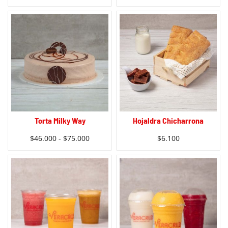
Torta Milky Way
Hojaldra Chicharrona
$
46.000
-
$
75.000
$
6.100