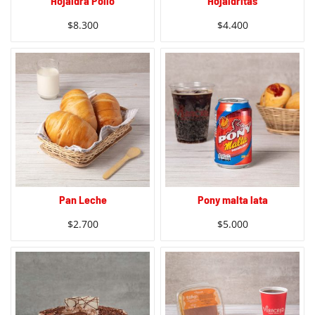
Hojaldra Pollo
Hojaldritas
$
8.300
$
4.400
Pan Leche
Pony malta lata
$
2.700
$
5.000