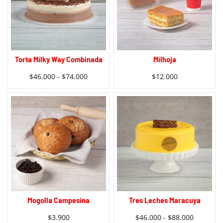
Torta Milky Way Combinada
Milhoja
$
46.000
-
$
74.000
$
12.000
Mogolla Campesina
Tres Leches Maracuya
$
3.900
$
46.000
-
$
88.000