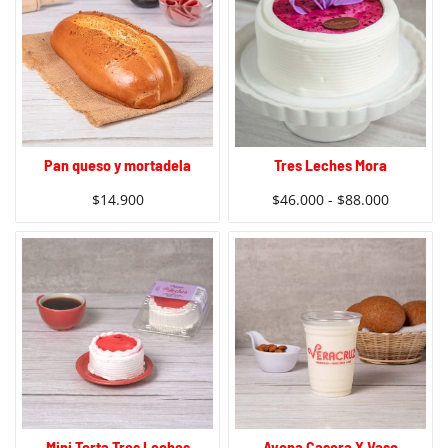
Pan queso y mortadela
Tres Leches Mora
$
14.900
$
46.000
-
$
88.000
Mini Torta Tres Leches
Avena Casera X Vaso