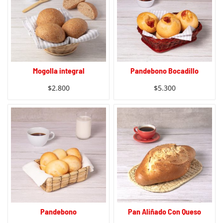
Mogolla integral
Pandebono Bocadillo
$
2.800
$
5.300
Pandebono
Pan Aliñado Con Queso