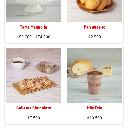
Torta Magnolia
Pan quesito
$
50.000
-
$
74.000
$
2.500
Galletas Chocolate
Milo Frio
$
7.500
$
10.500