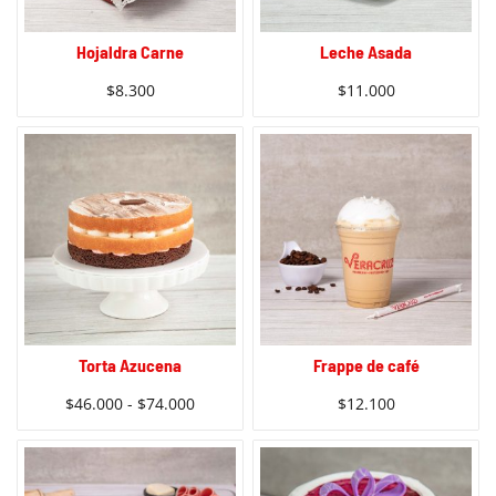
Hojaldra Carne
Leche Asada
$
8.300
$
11.000
Torta Azucena
Frappe de café
$
46.000
-
$
74.000
$
12.100