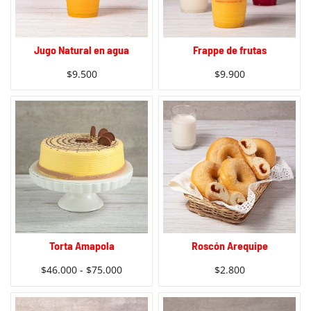
Jugo Natural en agua
Frappe de frutas
$
9.500
$
9.900
Torta Amapola
Roscón Arequipe
$
46.000
-
$
75.000
$
2.800