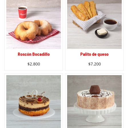
Roscón Bocadillo
Palito de queso
$
2.800
$
7.200