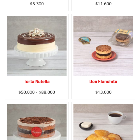
$
5.300
$
11.600
Torta Nutella
Don Flanchito
$
50.000
-
$
88.000
$
13.000