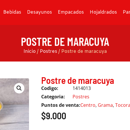
Bebidas
Desayunos
Empacados
Hojaldrados
Pa
POSTRE DE MARACUYA
Inicio
/
Postres
/ Postre de maracuya
Postre de maracuya
Codigo:
1414013
Categoria:
Postres
Puntos de venta:
Centro
,
Grama
,
Tocor
$
9.000