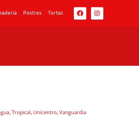
nadería
Postres
Tortas
agua
,
Tropical
,
Unicentro
,
Vanguardia